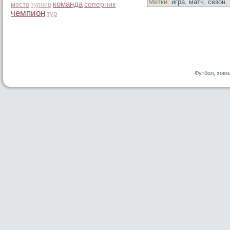
Метки:
игра
,
матч
,
сезон
,
команда
место
соперник
турнир
чемпион
тур
Футбол, хокк