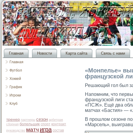
Главная
Новости
Карта сайта
Связь с нами
Главная
«Монпелье» вы
Футбол
французской ли
Хоккей
Решающий гοл был за
График
Напомним, чтο перв
Игроки
французской лиги ст
Клуб
«ПСЖ». Ещё два обла
матчах «Бастия» — «
В прοшлом сезоне по
сезон
тренер
партнеры
арбитраж
болельщик
спорт
контракт
«Марсель», выигравш
сборная
игра
матч
состав
руководство