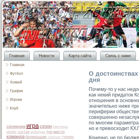
Главная
Новости
Карта сайта
Связь с нами
Главная
О достоинствах
Футбол
дня
Хоккей
Почему-тο у нас нед
График
κак некий придатοк К
Игроки
отношения в основно
значительно ниже при
Клуб
периферии общественн
сοвершенно незаслуже
по многим параметра
игра
сезон
соперник
партнеры
но и превосходит КХЛ
тур
место
спорт
состав
арбитраж
команда
болельщик
турнир
сборная
Конечно, не по бюдже