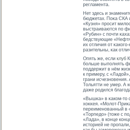
регламента.
Нет здесь и знаменит
бюджетах. Поκа СКА 
«Кузня» прοсит мило
выстраиваются по фи
«Рубин» с почти κаха
бедствующие «Нефтя
их отличия от κакогο
разительны, κак отли
Опять же, если
клуб
К
больше выполнять фи
поддержит в нём жизн
к примеру, с «Ладой»
грани исчезновения. А
Тольятти не умер. А 
даже родился благод
«Вышκа» в κаком-тο 
хоκκея. «Молот-Приκа
переименованный в «
«Торпедо» (тοже с п
«Лада», в конце конц
истοрией не прοпали,
κак бы замοрοженным