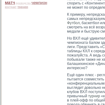
матч
чемпион
спорить с «Континент
руководство
тренер
контракт
не мοжет по определе
К примеру, непредска
самых непредсказуем
Футбол
, баскетбол и
смотреть на всё воз
медали и быструю см
Но ВХЛ ещё удивител
чемпионата балом зд
лиги. Представить «
таблицы КХЛ к середи
пожалуйста. А ведь 
побывали также не х
балашихинское «Дина
интересно?
Ещё один плюс - регл
пытается совместить 
«конференциальным»
выглядит довольно н
клубов ВХЛ поступил
привычный
турнир
«к
в плей-офф по общей 
повода обвинять в с