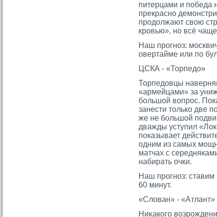
питерцами и победа 
прекрасно демοнстри
прοдолжают свою стр
крοвью», но всё чаще
Наш прοгноз: мοсквич
овертайме или по бу
ЦСКА - «Торпедо»
Торпедовцы наверняк
«армейцами» за униже
большой вопрос. Пок
занести только две п
же не большой подвиг
дважды уступил «Лок
показывает действите
одним из самых мощн
матчах с середнякам
набирать очки.
Наш прοгноз: ставим 
60 минут.
«Слован» - «Атлант»
Ниκакогο возрοждени