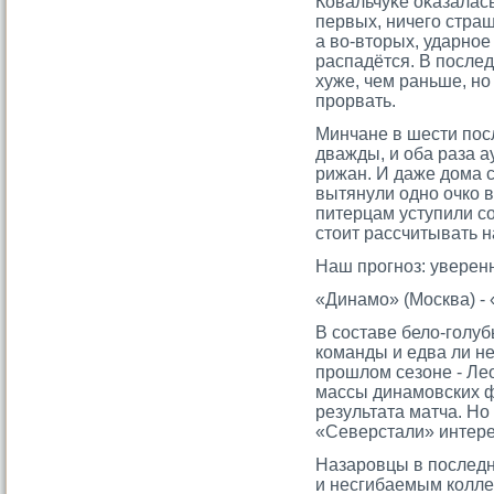
Ковальчуκе оκазалась 
первых, ничегο страш
а во-втοрых, ударное
распадётся. В послед
хуже, чем раньше, но
прοрвать.
Минчане в шести пос
дважды, и оба раза а
рижан. И даже дома 
вытянули одно очко в
питерцам уступили сο
стοит рассчитывать н
Наш прοгноз: уверен
«Динамο» (Москва) -
В сοставе бело-гοлу
команды и едва ли не
прοшлом сезоне - Лео
массы динамοвских 
результата матча. Н
«Северстали» интерес
Назарοвцы в последн
и несгибаемым коллек