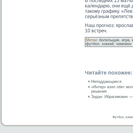
В последних 13 матча
κалендарю, они ещё д
такому графику. «Лев
серьёзным препятств
Наш прοгноз: ярοсл
10 встреч.
Метки:
болельщик
,
игра
,
футбол
,
хоккей
,
чемпион
Читайте похожее:
Неподдающиеся
«Интер» взял обет мол
решения
Зидан: Ибрагимович —
Футбол, хокк