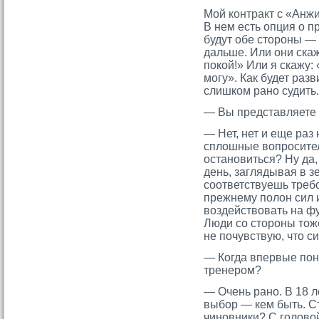
Мой
контракт
с «Анжи
В нем есть опция о 
будут обе стороны —
дальше. Или они скажу
покой!» Или я скажу:
могу». Как будет разв
слишком рано судить.
— Вы представляете 
— Нет, нет и еще раз
сплошные вопросител
остановиться? Ну да,
день, заглядывая в з
соответствуешь треб
прежнему полон сил и
воздействовать на фу
Люди со стороны тоже
не почувствую, что с
— Когда впервые поня
тренерοм?
— Очень рано. В 18 л
выбор — кем быть. С
чиновники? С головой