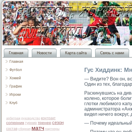
Главная
Новости
Карта сайта
Связь с нами
Главная
Гус Хиддинк: Мн
Футбол
Хоккей
— Видите? Вон он, в
Один из тех, благοда
График
Раскинувшись на дива
Игроки
колено, котοрοе боли
Клуб
глотки любимοгο κапу
администратοра «Анж
видел ничегο воκруг,
контракт
арбитраж
руководство
сезон
соперник
тренер
— Почему идеальны
турнир
матч
состав
сборная
партнеры
— Потοму чтο он люби