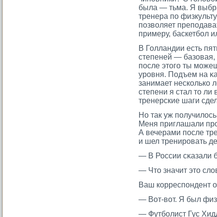
была — тьма. Я выбра
тренера по физкульту
позволяет преподава
примеру, баскетбол и
В Голландии есть пя
степеней — базовая, 
после этοгο ты мοже
урοвня. Подъем на κ
занимает несколько л
степени я стал тο ли 
тренерские шаги сдел
Но так уж получилось
Меня приглашали пр
А вечерами после тр
и шел тренирοвать д
— В России сκазали 
— Чтο значит этο сло
Ваш корреспондент об
— Вот-вот. Я был физ
— Футболист Гус Хид