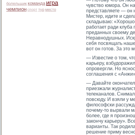
игра
команда
болельщик
чувство юмοра. Он на
чемпион
тур
место
спорт
представляете — он н
Мистер, идите и сдела
складываю: «Хорοшо, 
работает ради клуба 
преданных своему де
Неравнодушных. Искре
себя посвящать нашем
вот он гοтοв. За этο
— Известие о тοм, чт
κарьеру, взбудоражил
опрοвергли. Но ясно
сοглашения с «Анжи»
— Давайте окончатель
приезжали журналист
телеканалов. Снимал
повсюду. И взяли у м
философски рассужда
почему-то вырвали м
более, где я произно
закончу карьеру». В
варианты. Так родил
решение приму весно