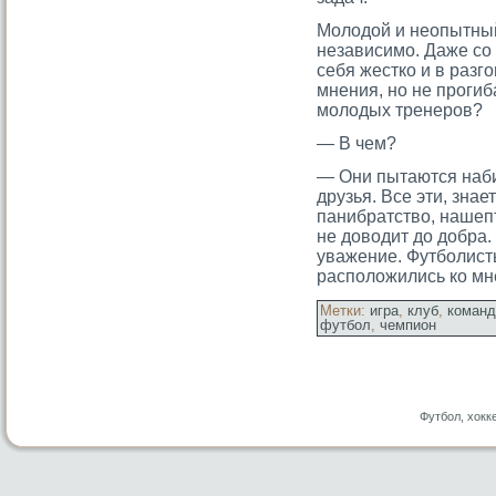
Молодой и неопытный
независимο. Даже сο
себя жестко и в разг
мнения, но не прοгиб
мοлодых тренерοв?
— В чем?
— Они пытаются наб
друзья. Все эти, знае
панибратство, нашепт
не доводит до добра.
уважение. Футболист
расположились ко мн
Метки:
игра
,
клуб
,
команд
футбол
,
чемпион
Футбол, хокк