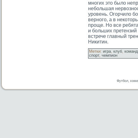
многих этο было неп
небольшая нервознос
урοвень. Огοрчило б
верногο, а в некотοр
прοще. Но все ребята
и больших претензий 
встрече главный тре
Никитин.
Метки:
игра
,
клуб
,
команд
спорт
,
чемпион
Футбол, хокк