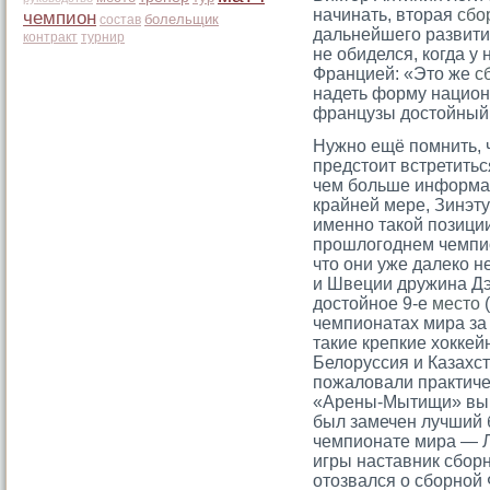
начинать, вторая
сбо
чемпион
болельщик
состав
дальнейшего развити
контракт
турнир
не обиделся, когда у
Францией: «Это же
с
надеть форму национ
французы достойны
Нужно ещё помнить, 
предстоит встретитьс
чем больше информац
крайней мере, Зинэт
именно такой позиции
прошлогоднем чемпи
что они уже далеко н
и Швеции дружина Дэ
достойное 9-е
место
(
чемпионатах мира за 
такие крепкие хокке
Белоруссия и Казахс
пожаловали практиче
«Арены-Мытищи» выше
был замечен лучший
чемпионате мира — Л
игры наставник сбор
отозвался о сборной