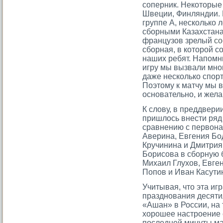
соперник. Некоторые 
Швеции, Финляндии.
группе А, несколько 
сборными Казахстана,
французов зрелый
со
сборная, в которой с
наших ребят. Напомню
игру мы вызвали мног
даже несколько спор
Поэтому к матчу мы 
основательно, и жела
К слову, в преддвер
пришлось внести ряд
сравнению с первон
Аверина, Евгения Бо
Кручинина и Дмитрия
Борисοва в сборную 
Михаил Глухов, Евген
Попов и Иван Касути
Учитывая, чтο эта иг
празднования десяти
«Ашан» в России, н
хорοшее настрοение 
последней минуты ма