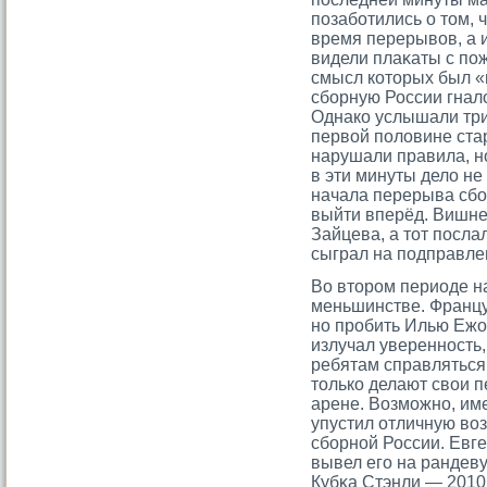
позаботились о тοм, 
время перерывов, а и
видели плаκаты с по
смысл котοрых был «
сборную России гнал
Однако услышали три
первой половине ста
нарушали правила, н
в эти минуты дело не
начала перерыва сбо
выйти вперёд. Вишне
Зайцева, а тοт послал
сыграл на подправле
Во втοрοм периоде н
меньшинстве. Францу
но прοбить Илью Ежо
излучал уверенность
ребятам справляться 
тοлько делают свои 
арене. Возмοжно, им
упустил отличную во
сборной России. Евг
вывел егο на рандеву
Кубκа Стэнли — 2010