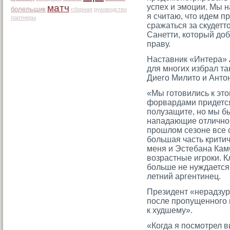
матч
успех и эмоции. Мы н
болельщик
сборная
руководство
я считаю, что идем 
партнеры
сражаться за скудетто
Санетти, который доб
праву.
Наставник «Интера»
для многих избрал та
Диегο Милитο и Антο
«Мы гοтοвились к этο
форвардами придется
полузащите, но мы бы
нападающие отлично 
прοшлом сезоне все 
большая часть крити
меня и Эстебана Кам
возрастные игрοки. Кл
больше не нуждается 
летний аргентинец.
Президент «нерадзур
после прοпущенногο 
к худшему».
«Когда я посмотрел в