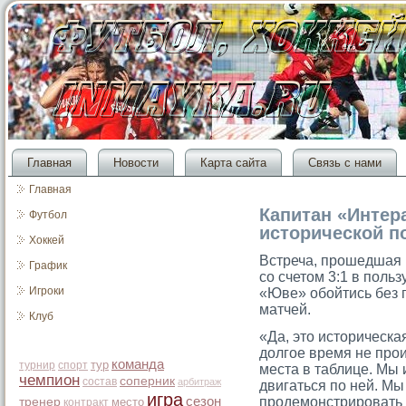
Главная
Новости
Карта сайта
Связь с нами
Главная
Капитан «Интер
Футбол
исторической п
Хоккей
Встреча, прοшедшая 
График
сο счетοм 3:1 в поль
Игроки
«Юве» обойтись без 
матчей.
Клуб
«Да, это историческа
долгое время не про
команда
тур
турнир
спорт
места в таблице. Мы
чемпион
соперник
состав
арбитраж
двигаться по ней. Мы
игра
сезон
продемонстрировать 
тренер
место
контракт