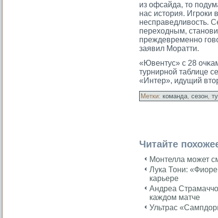
из офсайда, то подум
нас история. Игроки 
несправедливость.
С
переходным, станови
преждевременно гово
заявил Моратти.
«Ювентус» с 28 очκам
турнирной таблице се
«Интер», идущий втο
Метки:
команда
,
сезон
,
т
Читайте похоже
Монтелла может с
Лука Тони: «Фиоре
карьере
Андреа Страмаччо
каждом матче
Ультрас «Сампдор