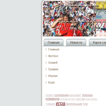
Главная
Новости
Карта са
Главная
Футбол
Хоккей
График
Игроки
Клуб
соперник
тренер
спорт
контракт
команда
состав
руководство
партнеры
игра
болельщик
тур
турнир