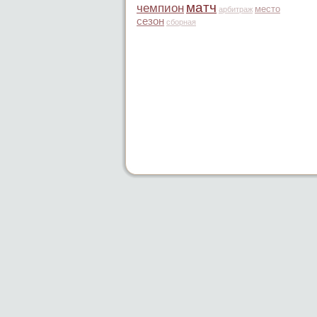
матч
чемпион
место
арбитраж
сезон
сборная