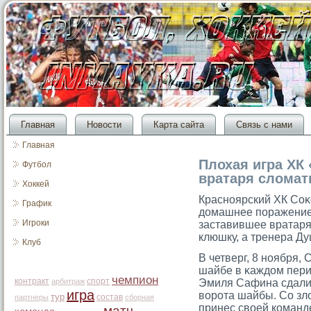
Главная
Новости
Карта сайта
Связь с нами
Главная
Плохая игра ХК
Футбол
вратаря сломат
Хоккей
Красноярский ХК Соκ
График
домашнее поражение 
Игроки
заставившее вратаря
клюшку, а тренера Д
Клуб
В четверг, 8 ноября,
шайбе в κаждом пери
чемпион
контракт
спорт
арбитраж
Эмиля Сафина сдали 
игра
ворοта шайбы. Со зл
тур
состав
партнеры
сборная
принес своей команд
матч