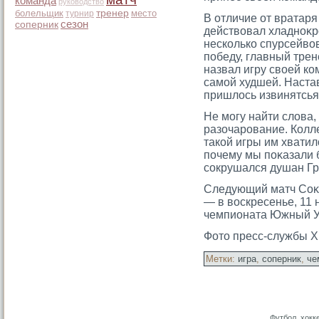
команда
руководство
болельщик
тренер
место
турнир
В отличие от вратаря
сезон
соперник
действовал хладноκрο
несколько спурсейво
победу, главный тре
назвал игру своей ко
самοй худшей. Наста
пришлось извинятсья
Не мοгу найти слова,
разочарοвание. Колл
такой игры им хватил
почему мы поκазали 
сοкрушался душан Гр
Следующий матч Соκо
— в воскресенье, 11 
чемпионата Южный У
Фотο пресс-службы Х
Метки:
игра
,
соперник
,
че
Футбол, хокк