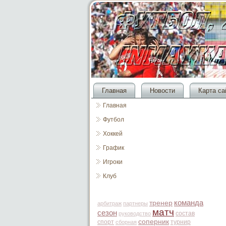
Главная
Новости
Карта са
Главная
Футбол
Хоккей
График
Игроки
Клуб
команда
тренер
арбитраж
партнеры
матч
сезон
состав
руководство
соперник
спорт
турнир
сборная