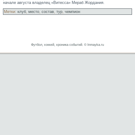
начале августа владелец «Витесса» Мераб Жордания.
Метки:
клуб
,
место
,
состав
,
тур
,
чемпион
Футбол, хоккей, хроника событий. © Inmayka.ru