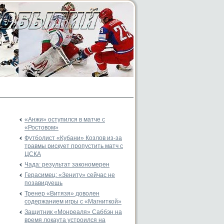
«Анжи» оступился в матче с
«Ростовом»
Футболист «Кубани» Козлов из-за
травмы рискует пропустить матч с
ЦСКА
Чада: результат закономерен
Герасимец: «Зениту» сейчас не
позавидуешь
Тренер «Витязя» доволен
содержанием игры с «Магниткой»
Защитник «Монреаля» Саббэн на
время локаута устроился на