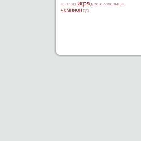
игра
место
болельщик
контракт
чемпион
тур