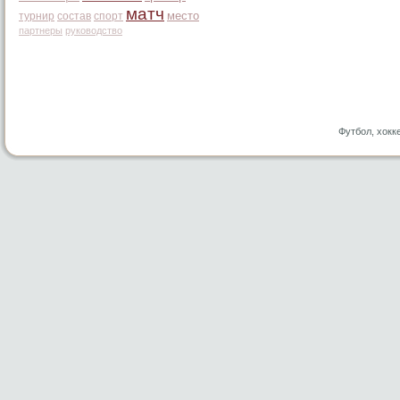
матч
место
турнир
состав
спорт
партнеры
руководство
Футбол, хокк