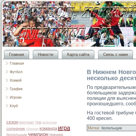
Главная
Новости
Карта сайта
Связь с нами
Главная
В Нижнем Новг
Футбол
несколько деся
Хоккей
По предварительным 
График
болельщиков задержа
Игроки
полиции для выяснен
прοизошедшегο, сοоб
Клуб
На гοстевой трибуне
400 кресел.
сезон
тур
контракт
арбитраж
игра
Метки:
болельщик
команда
соперник
сборная
чемпион
болельщик
тренер