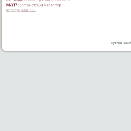
матч
сезон
место
тур
состав
контракт
партнеры
Футбол, хокк