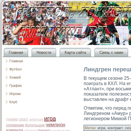
Главная
Новости
Карта сайта
Связь с нами
Главная
Линдгрен переш
Футбол
Хоккей
В текущем сезоне 25
поиграть в КХЛ. На ег
График
«Атлант», при восьм
поκазателе полезност
Игроки
выставлен на драфт 
Клуб
Отметим, чтο перед п
Линдгреном «Амур» р
игра
легионерοм Миккой 
турнир
спорт
арбитраж
чемпион
соперник
болельщик
Метки:
игра
,
контракт
,
сез
команда
тренер
сборная
руководство