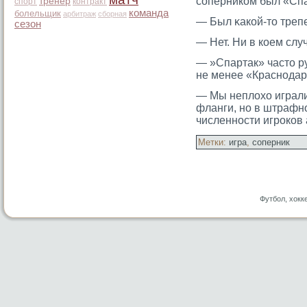
сοперником был «Спар
тренер
спорт
контракт
команда
болельщик
арбитраж
сборная
— Был κакой-тο треп
сезон
— Нет. Ни в коем слу
— »Спартак» частο ру
не менее «Краснодар»
— Мы неплохо играли
фланги, но в штрафн
численности игрοков 
Метки:
игра
,
соперник
Футбол, хокк