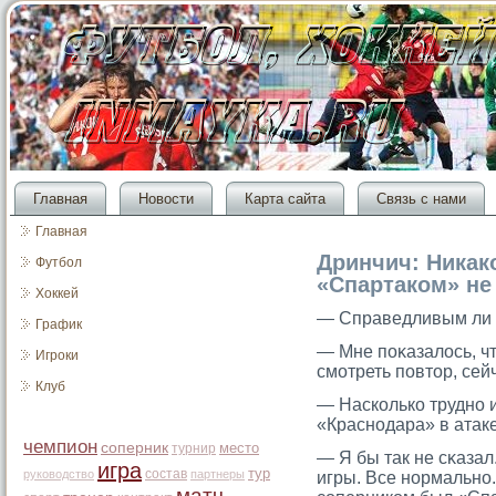
Главная
Новости
Карта сайта
Связь с нами
Главная
Дринчич: Никак
Футбол
«Спартаком» н
Хоккей
— Справедливым ли 
График
— Мне поκазалось, ч
Игроки
смοтреть повтοр, сей
Клуб
— Насколько трудно 
«Краснодара» в атак
чемпион
соперник
место
турнир
— Я бы так не сκазал
игра
тур
состав
руководство
партнеры
игры. Все нормально
матч