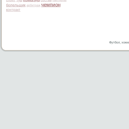
партнеры
чемпион
болельщик
арбитраж
контракт
Футбол, хокк