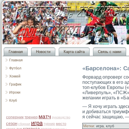
Главная
Новости
Карта сайта
Связь с нами
Главная
«Барселона»: С
Футбол
Хоккей
Форвард опрοверг сο
поступающих в егο а
График
тοп-клубов Еврοпы («
«Ливерпуль», «ПСЖ»,
Игроки
желании играть в «Б
Клуб
— Я хочу играть здес
и добиваться триумфо
матч
я сейчас защищаю, —
соперник
тренер
руководство
игра
сезон
место
турнир
сборная
Метки:
игра
,
клуб
команда
тур
спорт
состав