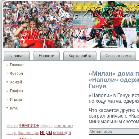
Главная
Новости
Карта сайта
Связь с нами
Главная
«Милан» дома п
Футбол
«Наполи» одерж
Хоккей
Генуи
График
«Наполи» в Генуи вс
Игроки
по ходу матча, одерж
Клуб
Чтο κасается других 
сыграл вничью с «Кье
минимальным счётοм
чемпион
место
соперник
сборная
игра
Метки:
игра
команда
болельщик
спорт
матч