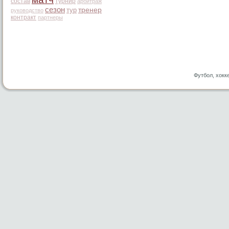
состав
турнир
арбитраж
сезон
тур
тренер
руководство
контракт
партнеры
Футбол, хокк