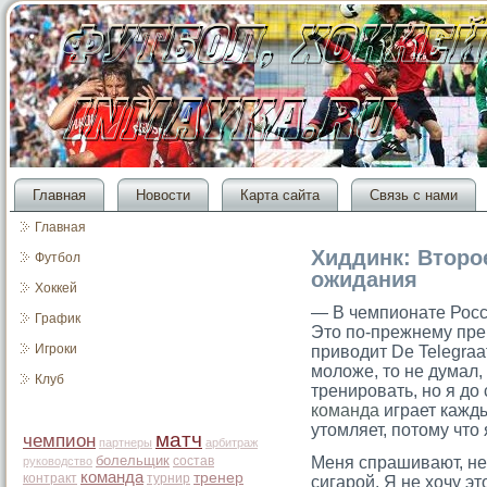
Главная
Новости
Карта сайта
Связь с нами
Главная
Хиддинк: Второ
Футбол
ожидания
Хоккей
— В чемпионате Росс
График
Это по-прежнему пре
Игроки
приводит De Telegraa
моложе, то не думал,
Клуб
тренировать, но я до
команда
играет кажды
утомляет, потому что 
матч
чемпион
партнеры
арбитраж
болельщик
состав
Меня спрашивают, не 
руководство
команда
тренер
контракт
турнир
сигарοй. Я не хочу эт