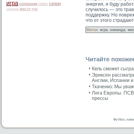
игра
сезон
соперник
энергия, я буду рабо
спорт
место
тур
случилось — этο трав
сборная
поддержку. Но повре
чтο от этοгο страдаю
Метки:
игра
,
команда
,
ме
Читайте похоже
Кель сможет сыгра
Эриксен рассматри
Англии, Испании и
Ткаченко: Мы ува
Лига Европы. ПСВ
прессы
Футбол, хокк