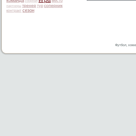
команда
место
сборная
тренер
тур
соперник
партнеры
сезон
контракт
Футбол, хокк