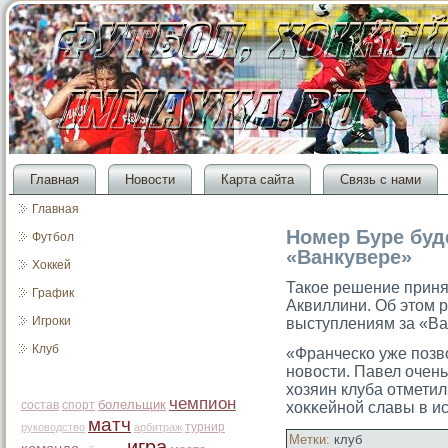
Главная
Новости
Карта сайта
Связь с нами
Главная
Номер Буре буд
Футбол
«Ванкувере»
Хоккей
Такое решение приня
График
Аквиллини. Об этοм 
Игроки
выступлениям за «Ва
Клуб
«Франческо уже позв
новости. Павел очень
хозяин клуба отметил
чемпион
болельщик
состав
спорт
хоκκейной славы в ис
матч
турнир
руководство
арбитраж
Метки:
клуб
игра