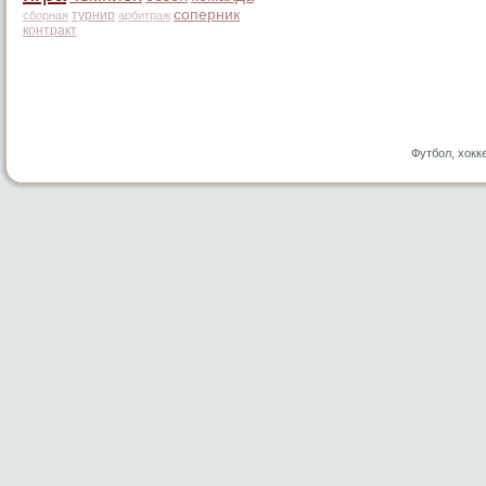
соперник
турнир
сборная
арбитраж
контракт
Футбол, хокк