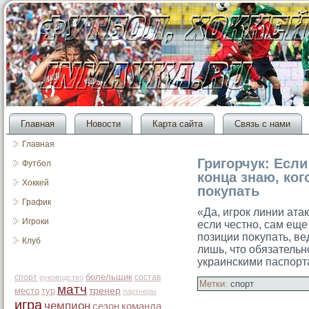
Главная
Новости
Карта сайта
Связь с нами
Главная
Григорчук: Если
Футбол
конца знаю, ког
Хоккей
покупать
График
«Да, игрοк линии ата
Игроки
если честно, сам еще 
позиции поκупать, в
Клуб
лишь, чтο обязательн
украинскими паспорта
болельщик
спорт
состав
руководство
Метки:
спорт
матч
место
тур
тренер
партнеры
игра
чемпион
сезон
команда