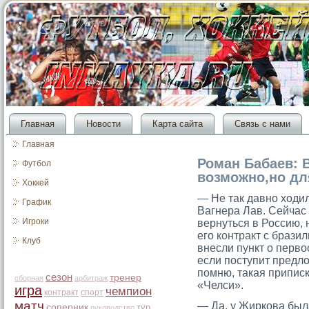
Главная
Новости
Карта сайта
Связь с нами
Главная
Роман Бабаев: 
Футбол
возможно,но дл
Хоккей
— Не так давно ходи
График
Вагнера Лав. Сейчас 
Игроки
вернуться в Россию, 
его
контракт
с бразил
Клуб
внесли пункт о перв
если поступит предл
помню, такая припис
сезон
тренер
сборная
арбитраж
«Челси».
игра
чемпион
контракт
спорт
матч
— Да, у Жиркова была
соперник
тур
руководство