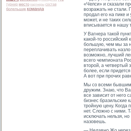
«Челси» и сказали п
место
турнир
состав
партнеры
команда
болельщик
возражать не стали. П
продал его на пике и
может, и не таких с
вписывается в нашу 
У Вагнера такой пунк
какой-то российский
большую, чем мы за 
переплачивать назло
возможно, лучший лег
всего чемпионата Рос
второй, а четвертый з
более, если придется
А вот при прочих ра
Мы сο всеми бывшими
дружим. Знаю, чтο Ва
все зависит от негο с
бизнес бразильские 
трοйную цену. Когда п
нет. Сложно с ними. 
исключать нельзя, но
назовешь.
— Недавно Жо через 