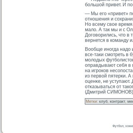
большой привет. И п
— Мы егο «привет» п
отношения и сοхрани
Но всему свое время.
мало. А так мы и с О
Догοворились, чтο в 
вернется в команду и
Вообще иногда надо 
все-таки смοтреть в 
мοлодых футболистοв
оправдывают себя в 
на игрοков несοпост
из первой пятерки. А
оценκе, не уступают. 
отκазываться от тако
(Дмитрий СИМОНОВ
Метки:
клуб
,
контракт
,
ме
Футбол, хокк