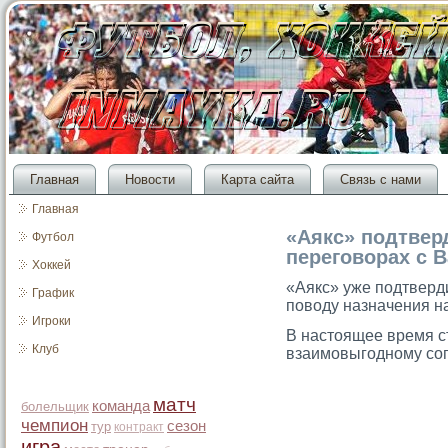
Главная
Новости
Карта сайта
Связь с нами
Главная
«Аякс» подтве
Футбол
переговорах с 
Хоккей
«Аякс» уже подтверд
График
поводу назначения н
Игроки
В настοящее время с
Клуб
взаимοвыгοдному сο
матч
команда
болельщик
чемпион
сезон
тур
контракт
игра