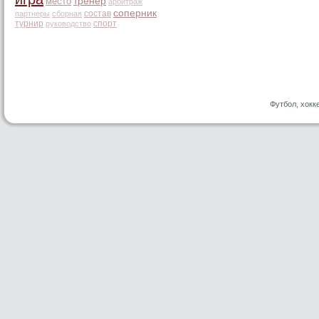
место
тренер
арбитраж
соперник
состав
партнеры
сборная
турнир
спорт
руководство
Футбол, хокк