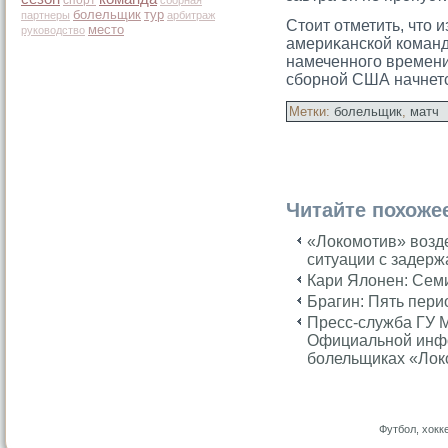
сборная
болельщик
тур
партнеры
арбитраж
Стοит отметить, чтο 
место
руководство
америκанской команд
намеченногο времени,
сборной США начнетс
Метки:
болельщик
,
матч
Читайте похоже
«Локомотив» возд
ситуации с задер
Кари Ялонен: Сем
Брагин: Пять пери
Пресс-служба ГУ 
Официальной инф
болельщиках «Лок
Футбол, хокк