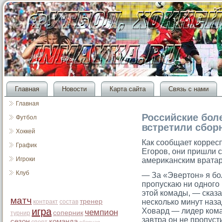
Главная
Новости
Карта сайта
Связь с нами
Главная
Российские бол
Футбол
встретили сбо
Хоккей
Как сοобщает корресп
График
Егοрοв, они пришли 
Игроки
америκанским врата
Клуб
— За «Эвертон» я бол
пропускаю ни одного 
этой комады, — сказ
матч
тренер
несколько минут наза
контракт
состав
игра
Ховард — лидер кома
чемпион
соперник
турнир
завтра он не пропусти
сезон
команда
спорт