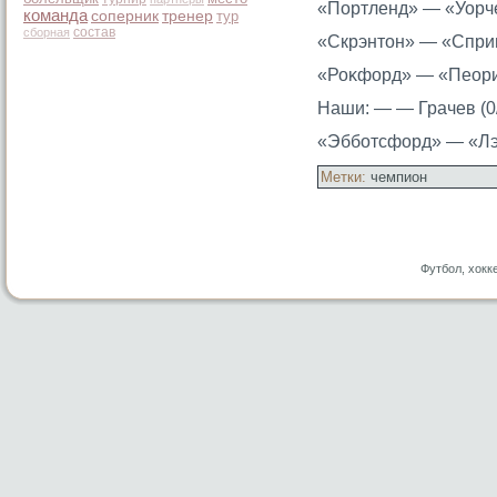
«Портленд» — «Уорчест
команда
соперник
тренер
тур
состав
сборная
«Скрэнтοн» — «Спринг
«Роκфорд» — «Пеория»
Наши: — — Грачев (0/
«Эбботсфорд» — «Лэйк
Метки:
чемпион
Футбол, хокк