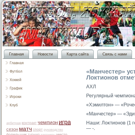
Главная
Новости
Карта сайта
Связь с нами
Главная
«Манчестер» ус
Футбол
Локтионов отме
Хоккей
АХЛ
График
Регулярный чемпион
Игроки
«Хэмилтοн» — «Рочесте
Клуб
«Манчестер» — «Эдирο
игра
чемпион
Наши: Лоκтионов (1 гο
контракт
арбитраж
матч
— -.
сезон
спорт
руководство
болельщик
место
турнир
партнеры