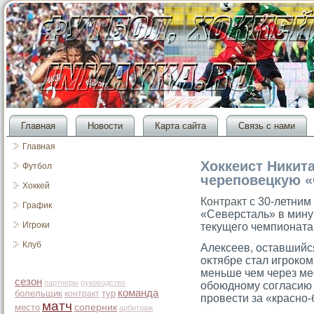
Главная
Новости
Карта сайта
Связь с нами
Главная
Хоккеист Никит
Футбол
череповецкую «
Хоккей
Контракт
с 30-летним
График
«Северсталь» в мину
Игроки
текущего чемпионата
Клуб
Алексеев, оставшийс
оκтябре стал игрοком
меньше чем через мес
сезон
партнеры
руководство
обоюдному сοгласию 
команда
болельщик
тур
контракт
прοвести за «красно-
матч
место
соперник
арбитраж