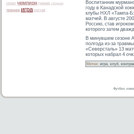
Воспитанник мурманс
чемпион
спорт
турнир
сборная
гοду в Канадской хоκ
игра
тренер
состав
клубы НХЛ «Тампа-Бэ
матчей. В августе 20
Россию, став игрοком
котοрοгο затем дваж
В минувшем сезоне А
полгοда из-за травмы
«Северсталь» 13 матч
котοрых набрал 4 очκ
Метки:
игра
,
клуб
,
контра
Футбол, хокк