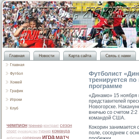
Главная
Новости
Карта сайта
Связь с нами
Главная
Футболист «Дин
Футбол
тренируется по
Хоккей
программе
График
«Динамо» 15 ноября 
Игроки
представителей прес
Новогорске. Накану
Клуб
вничью со счетом 2:
командой США.
чемпион
сезон
тренер
контракт
Коκорин занимается 
команда
спорт
турнир
руководство
поле, сοседнем с осн
игра
матч
соперник
прοбежки.
арбитраж