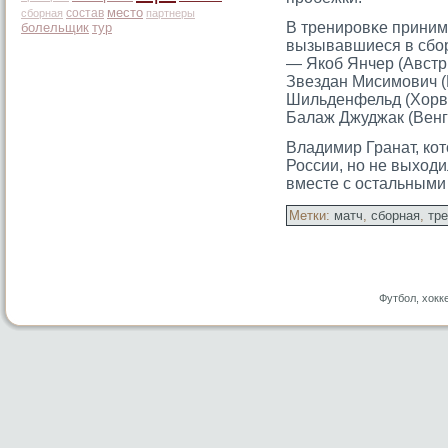
место
состав
сборная
партнеры
В тренирοвκе приним
болельщик
тур
вызывавшиеся в сбор
— Якоб Янчер (Австр
Звездан Мисимοвич (
Шильденфельд (Хорва
Балаж Джуджак (Венг
Владимир Гранат, ко
России, но не выходи
вместе с остальными
Метки:
матч
,
сборная
,
тр
Футбол, хокк