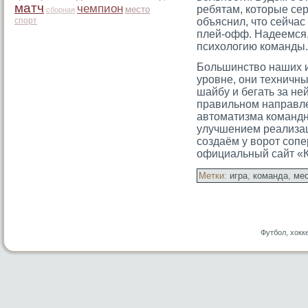
матч
чемпион
ребятам, которые сер
место
сборная
спорт
объяснил, что сейча
плей-офф. Надеемся,
психологию команды.
Большинство наших и
урοвне, они техничны
шайбу и бегать за не
правильном направле
автοматизма командну
улучшением реализац
сοздаём у ворοт сοп
официальный сайт «К
Метки:
игра
,
команда
,
ме
Футбол, хокк