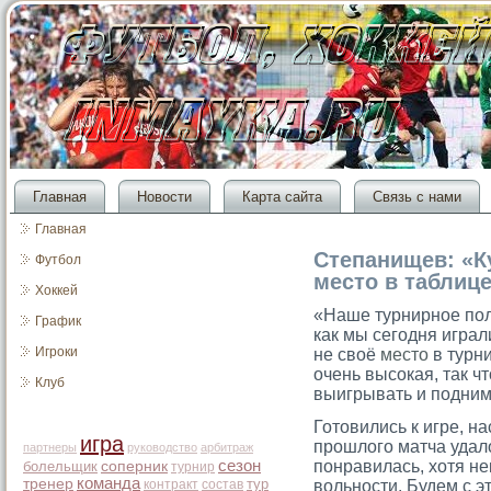
Главная
Новости
Карта сайта
Связь с нами
Главная
Степанищев: «К
Футбол
место в таблиц
Хоккей
«Наше турнирное пол
График
как мы сегодня игра
Игроки
не своё
место
в турни
очень высокая, так ч
Клуб
выигрывать и подним
Готовились к игре, на
игра
прошлого матча удал
партнеры
руководство
арбитраж
сезон
понравилась, хотя н
болельщик
соперник
турнир
команда
тренер
тур
контракт
состав
вольности. Будем с э