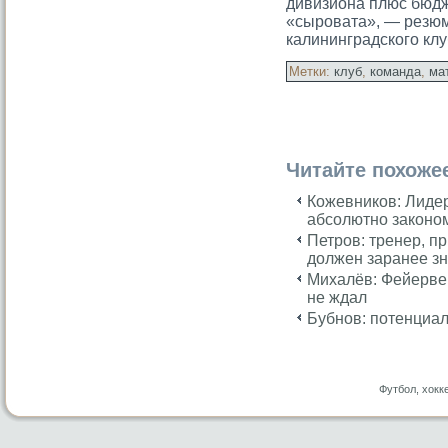
дивизиона плюс бюдж
«сыровата», — резю
калининградского клу
Метки:
клуб
,
команда
,
ма
Читайте похоже
Кожевников: Лиде
абсолютно законо
Петров: тренер, пр
должен заранее зна
Михалёв: Фейервер
не ждал
Бубнов: потенциал
Футбол, хокк