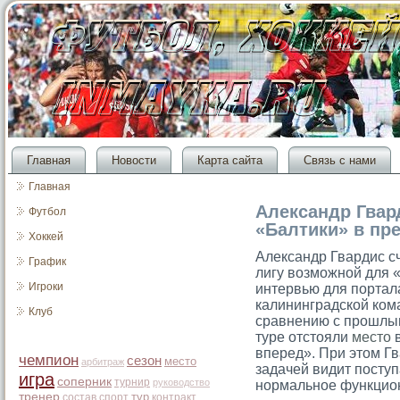
Главная
Новости
Карта сайта
Связь с нами
Главная
Александр Гвар
Футбол
«Балтики» в пре
Хоккей
Александр Гвардис сч
График
лигу возможной для «
Игроки
интервью для портал
калининградской ком
Клуб
сравнению с прошлым
туре отстояли
место
в
вперед». При этом Гв
чемпион
сезон
место
арбитраж
задачей видит посту
игра
соперник
турнир
руководство
нормальное функцион
тренер
тур
состав
спорт
контракт