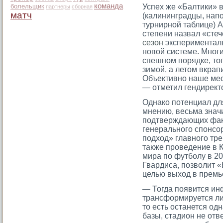
команда
болельщик
Успех же «Балтики»
партнеры
сборная
матч
(калининградцы, нап
турнирной таблице) 
степени назвал «сте
сезон
экспериментал
новой системе. Мног
спешном порядке, то
зимой, а летом вкрап
Объективно наше мес
— отметил гендиректо
Однако потенциал для
мнению, весьма знач
подтверждающих фак
генеральногο спонсο
подход» главногο тр
также прοведение в 
мира по футболу в 20
Гвардиса, позволит «
целью выход в премье
— Тогда появится ин
трансформируется ли
то есть останется одн
базы, стадион не отв