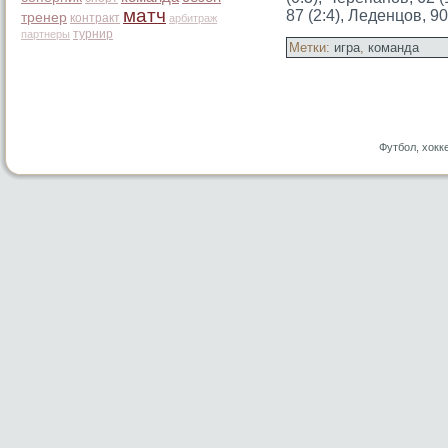
матч
87 (2:4), Леденцов, 90 
тренер
контракт
арбитраж
турнир
партнеры
Метки:
игра
,
команда
Футбол, хокк