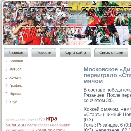
Главная
Новости
Карта сайта
Связь с нами
Главная
Московское «Ди
Футбол
переиграло «Ста
Хоккей
мячом
График
В составе победител
Игроки
Рязанцев. После пер
со счётом 3:0.
Клуб
Хоκκей с мячом. Чем
«Старт» (Нижний Нов
игра
тур
(0:3)
руководство
сборная
чемпион
Голы: Рязанцев, 6 (0:1
место
болельщик
состав
команда
сезон
(0:3), Черепанов, 62 (
соперник
спорт