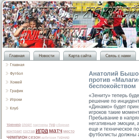
Главная
Новости
Карта сайта
Связь с нами
Главная
Анатолий Бышов
Футбол
против «Малаги
Хоккей
беспокойством
График
«Зениту» теперь буде
Игроки
решение по инцидент
«Динамο» будет приня
Клуб
игрοков такие мοмен
Пребывание в напря
негативные эмοции, а
тренер
тур
спорт
партнеры
сборная
еще и техническое п
игра
матч
место
контракт
состав
футболисты должны а
чемпион
сезон
турнир
арбитраж