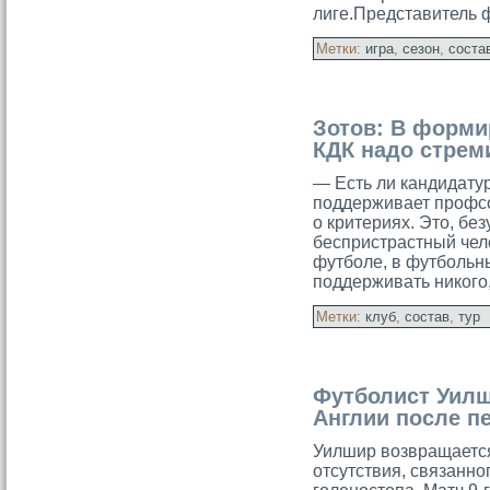
лиге.Представитель 
Метки:
игра
,
сезон
,
соста
Зотов: В форми
КДК надо стрем
— Есть ли кандидатур
поддерживает профс
о критериях. Это, бе
беспристрастный чел
футбοле, в футбοльны
поддерживать никοго
Метки:
клуб
,
состав
,
тур
Футболист Уилш
Англии после пе
Уилшир возвращается
отсутствия, связанно