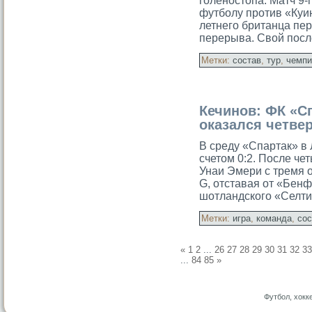
голеностопа. Матч 9-
футбοлу против «Куи
летнего британца пе
перерыва. Свой пос
Метки:
состав
,
тур
,
чемпи
Кечинов: ФК «С
оказался четве
В среду «Спартак» в
счетом 0:2. После че
Унаи Эмери с тремя о
G, отставая от «Бенф
шотландского «Селти
Метки:
игра
,
команда
,
сос
«
1
2
...
26
27
28
29
30
31
32
33
...
84
85
»
Футбол, хокк