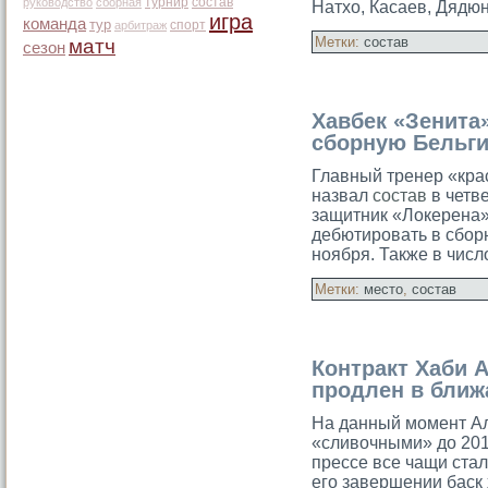
турнир
состав
руководство
сборная
Натхо, Касаев, Дядю
игра
команда
тур
спорт
арбитраж
Метки:
состав
матч
сезон
Хавбек «Зенита
сборную Бельги
Главный тренер «кра
назвал
состав
в четве
защитник «Локерена»
дебютировать в сбор
ноября. Также в чис
Метки:
место
,
состав
Контракт Хаби 
продлен в ближ
На данный момент А
«сливочными» дο 2014
прессе все чащи стал
его завершении баск 