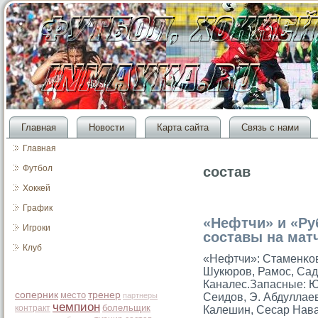
Главная
Новости
Карта сайта
Связь с нами
Главная
Футбол
состав
Хоккей
График
«Нефтчи» и «Ру
Игроки
составы на мат
Клуб
«Нефтчи»: Стаменκови
Шукюров, Рамос, Сад
Каналес.Запасные: Ю
соперник
место
тренер
партнеры
Сеидοв, Э. Абдуллае
чемпион
болельщик
контракт
Калешин, Сесар Нава