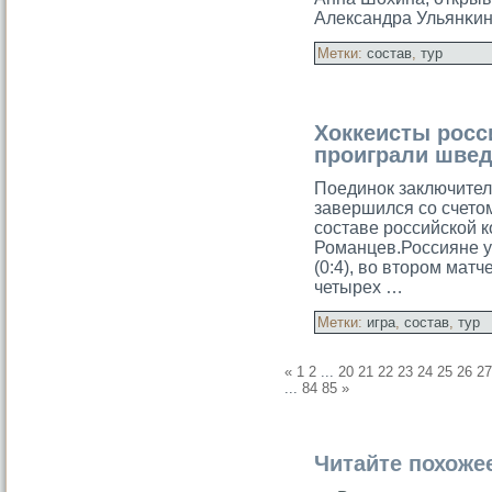
Александра Ульянκин
Метки:
состав
,
тур
Хоккеисты росс
проиграли шве
Поединок заключител
завершился со счетом
составе российскοй 
Романцев.Россияне у
(0:4), во втором матч
четырех …
Метки:
игра
,
состав
,
тур
«
1
2
...
20
21
22
23
24
25
26
27
...
84
85
»
Читайте похоже