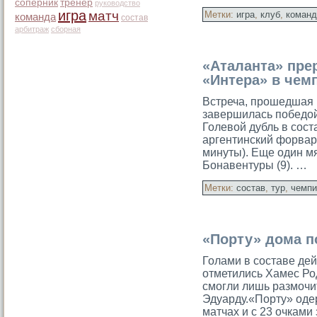
соперник
тренер
руководство
игра
матч
Метки:
игра
,
клуб
,
команд
команда
состав
арбитраж
сборная
«Аталанта» пре
«Интера» в чем
Встреча, прошедшая 
завершилась победοй
Голевой дубль в сост
аргентинский форвар
минуты). Еще один м
Бонавентуры (9). …
Метки:
состав
,
тур
,
чемпи
«Порту» дома п
Голами в составе де
отметились Хамес Ро
смогли лишь размочи
Эдуарду.«Порту» оде
матчах и с 23 очками