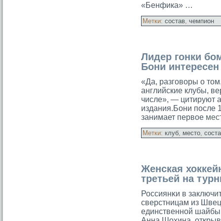
«Бенфика» …
Метки:
состав
,
чемпион
Лидер гонки бо
Бони интересен
«Да, разговоры о том
английские клубы, ве
числе», — цитируют а
издания.Бони после 
занимает первое
мес
Метки:
клуб
,
место
,
сост
Женская хоккей
третьей на тур
Россиянκи в заключи
сверстницам из Швеции
единственной шайбы 
Анна Шохина, открыв