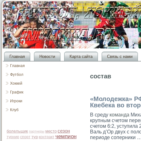
Главная
Новости
Карта сайта
Связь с нами
Главная
Футбол
состав
Хоккей
График
«Молодежка» РФ
Игроки
Квебека во вто
Клуб
В среду
команда
Миха
крупным счетом пер
счетом 6:2, уступила 2
сезон
болельщик
место
Валь д’Ор двух с пол
партнеры
чемпион
тур
турнир
спорт
контракт
периоде соперники 