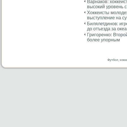
Варнаков: хоккеи
высокий уровень 
Хоккеисты молоде
выступление на с
Билялетдинов: игр
до отъезда за оке
Григоренко: Второ
более упорным
Футбол, хокк