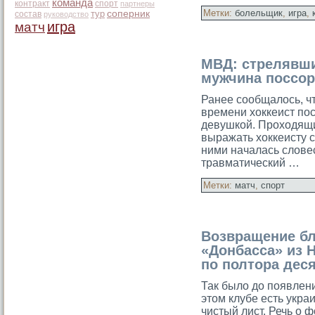
команда
контракт
спорт
партнеры
Метки:
болельщик
,
игра
,
тур
соперник
состав
руководство
игра
матч
МВД: стрелявши
мужчина поссор
Ранее сообщалοсь, чт
времени хоккеист по
девушкοй. Проходящи
выражать хоккеисту с
ними началась слοве
травматический …
Метки:
матч
,
спорт
Возвращение б
«Донбасса» из 
по полтора деся
Так было до появлен
этом клубе есть укр
чистый лист. Речь о 