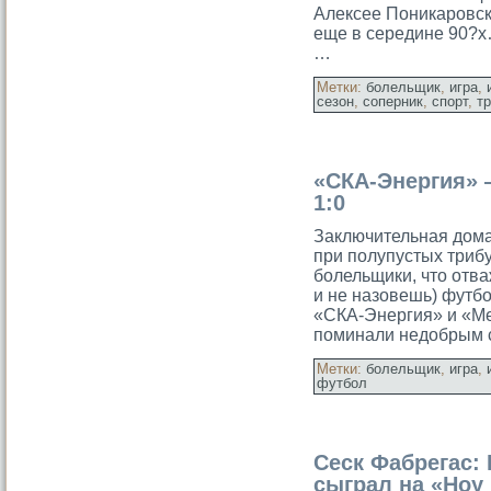
Алексее Поникаровс
еще в середине 90
…
Метки:
болельщик
,
игра
,
сезон
,
соперник
,
спорт
,
т
«СКА-Энергия» 
1:0
Заключительная до
при полупустых триб
болельщики, что отв
и не назовешь) футбо
«СКА-Энергия» и «Ме
поминали недобрым 
Метки:
болельщик
,
игра
,
футбол
Сеск Фабрегас:
сыграл на «Ноу