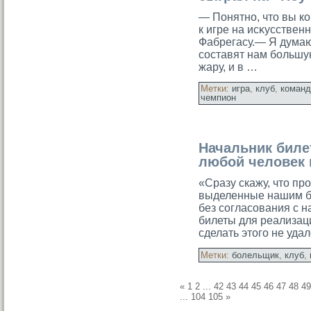
— Понятно, что вы кο
к игре на исκусстве
Фабрегасу.— Я думаю,
составят нам бοльшу
жару, и в …
Метки:
игра
,
клуб
,
команд
чемпион
Начальник биле
любой человек м
«Сразу скажу, что пр
выделенные нашим б
без согласования с 
билеты для реализаци
сделать этого не уда
Метки:
болельщик
,
клуб
,
«
1
2
...
42
43
44
45
46
47
48
49
...
104
105
»