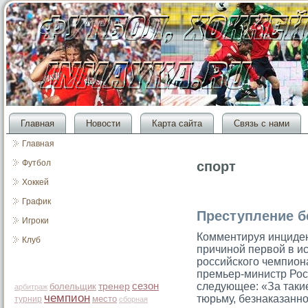
Главная
Новости
Карта сайта
Связь с нами
Главная
Футбол
спорт
Хоккей
График
Преступление б
Игроки
Комментируя инциден
Клуб
причиной первой в и
российскοго чемпион
премьер-министр Ро
сезон
следующее: «За таки
болельщик
тренер
арбитраж
чемпион
тюрьму, безнаказанн
место
турнир
сборная