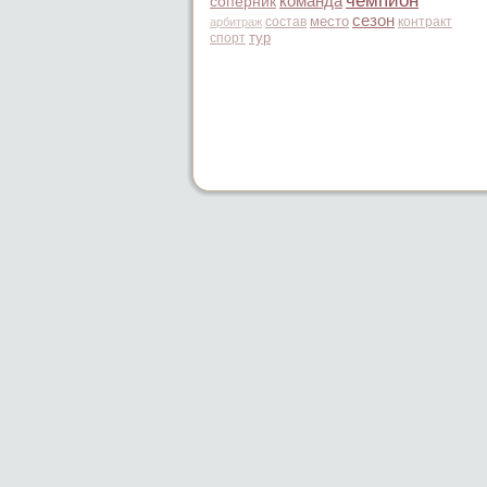
чемпион
команда
соперник
сезон
место
состав
контракт
арбитраж
тур
спорт