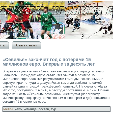
йта
Связь с нами
«Севилья» закончит год с потерями 15
миллионов евро. Впервые за десять лет
Впервые за десять лет «Севилья» закончит год с отрицательным
балансом. Президент клуба объясняет убытки в размере 15
миллионов евро слабыми результатами команды, показанными в
евротурнирах, откуда андалусийская
команда
выбыла на самой
ранней стадии и плохой трансферной политикой. На счета клуба за
2012 год поступило 83 млн.€, а расходы составили 98 млн.€. Общая
задолженность «Севильи» различным институтам (налоговому
министерству, соцстраху, собственным акционерам и др.) составляет
сегодня 49 миллионов евро.
Метки:
клуб
,
команда
,
состав
,
тур