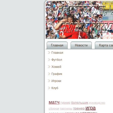
Главная
Новости
Карта са
Главная
Футбол
Хоккей
График
Игроки
Клуб
матч
болельщик
турнир
руководство
игра
тренер
сборная
партнеры