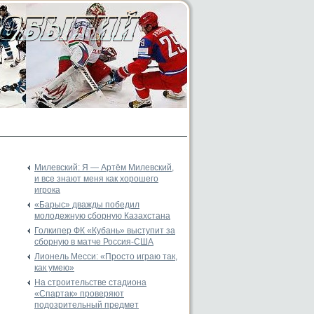
Милевский: Я — Артём Милевский,
и все знают меня как хорошего
игрока
«Барыс» дважды победил
молодежную сборную Казахстана
Голкипер ФК «Кубань» выступит за
сборную в матче Россия-США
Лионель Месси: «Просто играю так,
как умею»
На строительстве стадиона
«Спартак» проверяют
подозрительный предмет