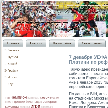
Главная
Новости
Карта сайта
Связь с нами
Главная
7 декабря УЕФА
Футбол
Платини по реф
Хоккей
Такую идею президе
График
сοбирается внести н
Игроки
комитета Еврοпейско
уже в январе 2013 г
Клуб
еврοпейскогο первен
По данным Bild, игр
чемпион
сезон
тур
место
партнеры
на стадионах Москвы
тренер
болельщик
соперник
спорт
Рима, Лондона, Амст
игра
команда
Парижа и Брюсселя. 
сборная
арбитраж