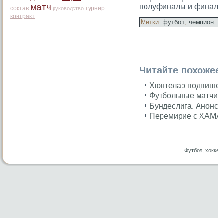
матч
полуфиналы и финал
состав
турнир
руководство
контракт
Метки:
футбол
,
чемпион
Читайте похоже
Хюнтелар подпише
Футбольные матчи 
Бундеслига. Анонс
Перемирие с ХАМА
Футбол, хокк