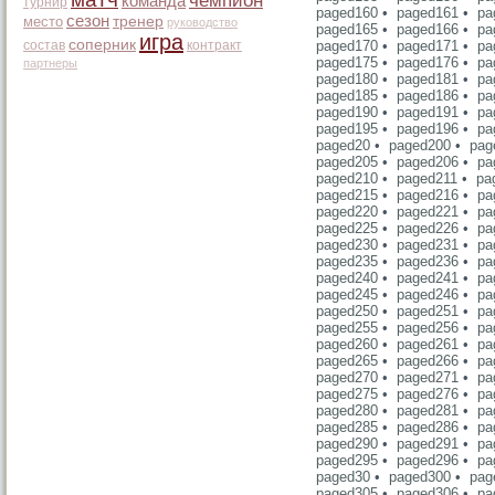
чемпион
команда
турнир
paged160
•
paged161
•
pa
сезон
место
тренер
руководство
paged165
•
paged166
•
pa
игра
соперник
состав
контракт
paged170
•
paged171
•
pa
paged175
•
paged176
•
pa
партнеры
paged180
•
paged181
•
pa
paged185
•
paged186
•
pa
paged190
•
paged191
•
pa
paged195
•
paged196
•
pa
paged20
•
paged200
•
pag
paged205
•
paged206
•
pa
paged210
•
paged211
•
pa
paged215
•
paged216
•
pa
paged220
•
paged221
•
pa
paged225
•
paged226
•
pa
paged230
•
paged231
•
pa
paged235
•
paged236
•
pa
paged240
•
paged241
•
pa
paged245
•
paged246
•
pa
paged250
•
paged251
•
pa
paged255
•
paged256
•
pa
paged260
•
paged261
•
pa
paged265
•
paged266
•
pa
paged270
•
paged271
•
pa
paged275
•
paged276
•
pa
paged280
•
paged281
•
pa
paged285
•
paged286
•
pa
paged290
•
paged291
•
pa
paged295
•
paged296
•
pa
paged30
•
paged300
•
pag
paged305
•
paged306
•
pa