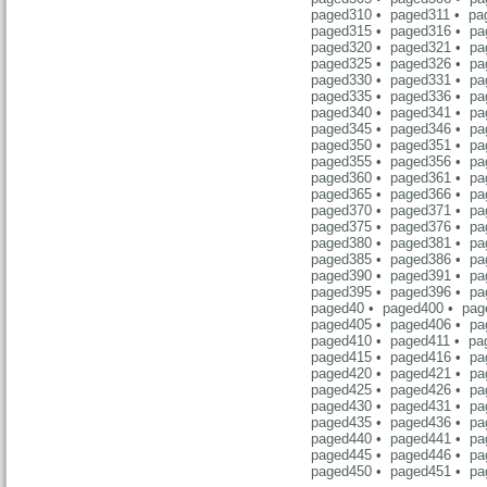
paged310
•
paged311
•
pa
paged315
•
paged316
•
pa
paged320
•
paged321
•
pa
paged325
•
paged326
•
pa
paged330
•
paged331
•
pa
paged335
•
paged336
•
pa
paged340
•
paged341
•
pa
paged345
•
paged346
•
pa
paged350
•
paged351
•
pa
paged355
•
paged356
•
pa
paged360
•
paged361
•
pa
paged365
•
paged366
•
pa
paged370
•
paged371
•
pa
paged375
•
paged376
•
pa
paged380
•
paged381
•
pa
paged385
•
paged386
•
pa
paged390
•
paged391
•
pa
paged395
•
paged396
•
pa
paged40
•
paged400
•
pag
paged405
•
paged406
•
pa
paged410
•
paged411
•
pa
paged415
•
paged416
•
pa
paged420
•
paged421
•
pa
paged425
•
paged426
•
pa
paged430
•
paged431
•
pa
paged435
•
paged436
•
pa
paged440
•
paged441
•
pa
paged445
•
paged446
•
pa
paged450
•
paged451
•
pa