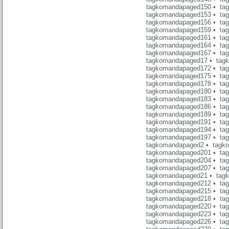
tagkomandapaged150
•
ta
tagkomandapaged153
•
ta
tagkomandapaged156
•
ta
tagkomandapaged159
•
ta
tagkomandapaged161
•
ta
tagkomandapaged164
•
ta
tagkomandapaged167
•
ta
tagkomandapaged17
•
tag
tagkomandapaged172
•
ta
tagkomandapaged175
•
ta
tagkomandapaged178
•
ta
tagkomandapaged180
•
ta
tagkomandapaged183
•
ta
tagkomandapaged186
•
ta
tagkomandapaged189
•
ta
tagkomandapaged191
•
ta
tagkomandapaged194
•
ta
tagkomandapaged197
•
ta
tagkomandapaged2
•
tagk
tagkomandapaged201
•
ta
tagkomandapaged204
•
ta
tagkomandapaged207
•
ta
tagkomandapaged21
•
tag
tagkomandapaged212
•
ta
tagkomandapaged215
•
ta
tagkomandapaged218
•
ta
tagkomandapaged220
•
ta
tagkomandapaged223
•
ta
tagkomandapaged226
•
ta