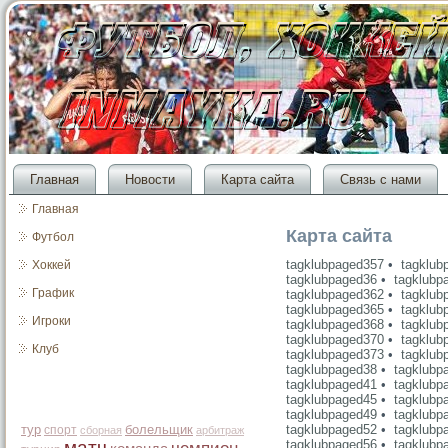
Главная
Новости
Карта сайта
Связь с нами
Главная
Карта сайта
Футбол
tagklubpaged357
•
tagklub
Хоккей
tagklubpaged36
•
tagklubp
График
tagklubpaged362
•
tagklub
tagklubpaged365
•
tagklub
Игроки
tagklubpaged368
•
tagklub
tagklubpaged370
•
tagklub
Клуб
tagklubpaged373
•
tagklub
tagklubpaged38
•
tagklubp
tagklubpaged41
•
tagklubp
tagklubpaged45
•
tagklubp
tagklubpaged49
•
tagklubp
тур
болельщик
tagklubpaged52
•
tagklubp
спорт
сборная
арбитраж
матч
tagklubpaged56
•
tagklubp