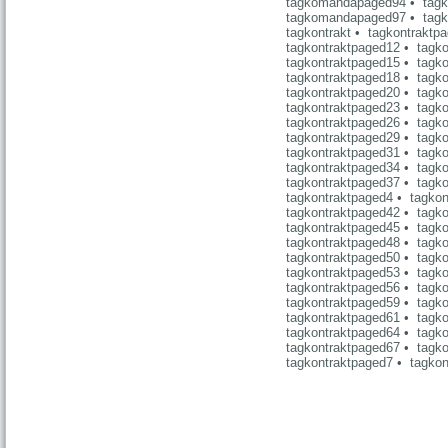
tagkomandapaged94
•
tag
tagkomandapaged97
•
tag
tagkontrakt
•
tagkontraktp
tagkontraktpaged12
•
tagk
tagkontraktpaged15
•
tagk
tagkontraktpaged18
•
tagk
tagkontraktpaged20
•
tagk
tagkontraktpaged23
•
tagk
tagkontraktpaged26
•
tagk
tagkontraktpaged29
•
tagk
tagkontraktpaged31
•
tagk
tagkontraktpaged34
•
tagk
tagkontraktpaged37
•
tagk
tagkontraktpaged4
•
tagkon
tagkontraktpaged42
•
tagk
tagkontraktpaged45
•
tagk
tagkontraktpaged48
•
tagk
tagkontraktpaged50
•
tagk
tagkontraktpaged53
•
tagk
tagkontraktpaged56
•
tagk
tagkontraktpaged59
•
tagk
tagkontraktpaged61
•
tagk
tagkontraktpaged64
•
tagk
tagkontraktpaged67
•
tagk
tagkontraktpaged7
•
tagkon