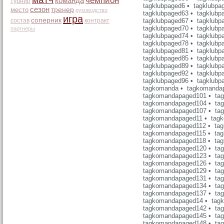
чемпион
команда
турнир
tagklubpaged6
•
tagklubpa
сезон
место
тренер
руководство
tagklubpaged63
•
tagklubp
игра
соперник
состав
контракт
tagklubpaged67
•
tagklubp
tagklubpaged70
•
tagklubp
партнеры
tagklubpaged74
•
tagklubp
tagklubpaged78
•
tagklubp
tagklubpaged81
•
tagklubp
tagklubpaged85
•
tagklubp
tagklubpaged89
•
tagklubp
tagklubpaged92
•
tagklubp
tagklubpaged96
•
tagklubp
tagkomanda
•
tagkomanda
tagkomandapaged101
•
ta
tagkomandapaged104
•
ta
tagkomandapaged107
•
ta
tagkomandapaged11
•
tag
tagkomandapaged112
•
ta
tagkomandapaged115
•
ta
tagkomandapaged118
•
ta
tagkomandapaged120
•
ta
tagkomandapaged123
•
ta
tagkomandapaged126
•
ta
tagkomandapaged129
•
ta
tagkomandapaged131
•
ta
tagkomandapaged134
•
ta
tagkomandapaged137
•
ta
tagkomandapaged14
•
tag
tagkomandapaged142
•
ta
tagkomandapaged145
•
ta
tagkomandapaged148
•
ta