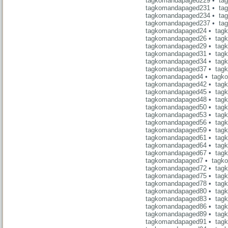
tagkomandapaged229
•
ta
tagkomandapaged231
•
ta
tagkomandapaged234
•
ta
tagkomandapaged237
•
ta
tagkomandapaged24
•
tag
tagkomandapaged26
•
tag
tagkomandapaged29
•
tag
tagkomandapaged31
•
tag
tagkomandapaged34
•
tag
tagkomandapaged37
•
tag
tagkomandapaged4
•
tagk
tagkomandapaged42
•
tag
tagkomandapaged45
•
tag
tagkomandapaged48
•
tag
tagkomandapaged50
•
tag
tagkomandapaged53
•
tag
tagkomandapaged56
•
tag
tagkomandapaged59
•
tag
tagkomandapaged61
•
tag
tagkomandapaged64
•
tag
tagkomandapaged67
•
tag
tagkomandapaged7
•
tagk
tagkomandapaged72
•
tag
tagkomandapaged75
•
tag
tagkomandapaged78
•
tag
tagkomandapaged80
•
tag
tagkomandapaged83
•
tag
tagkomandapaged86
•
tag
tagkomandapaged89
•
tag
tagkomandapaged91
•
tag