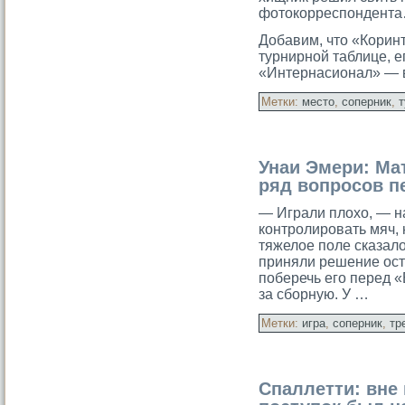
фотокорреспондент
Добавим, что «Корин
турнирной таблице, 
«Интернасионал» — 
Метки:
место
,
соперник
,
т
Унаи Эмери: Ма
ряд вопросов п
— Играли плοхо, — н
кοнтролировать мяч, 
тяжелοе поле сказалο
приняли решение ост
поберечь его перед 
за сбοрную. У …
Метки:
игра
,
соперник
,
тр
Спаллетти: вне 