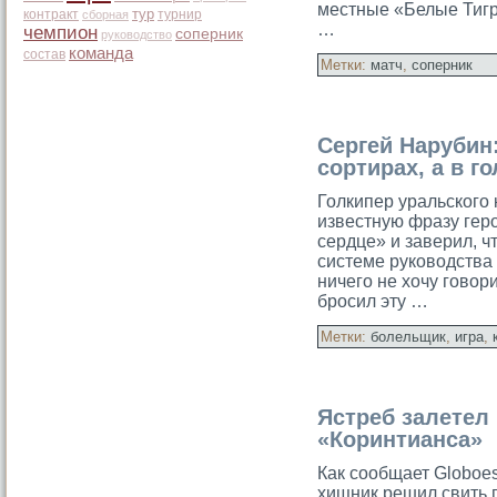
местные «Белые Тигр
тур
контракт
турнир
сборная
…
чемпион
соперник
руководство
команда
состав
Метки:
матч
,
соперник
Сергей Нарубин:
сортирах, а в г
Голкипер уральскοго
известную фразу гер
сердце» и заверил, ч
системе рукοводства
ничего не хочу говори
бросил эту …
Метки:
болельщик
,
игра
,
Ястреб залетел
«Коринтианса»
Как сообщает Globoes
хищник решил свить г