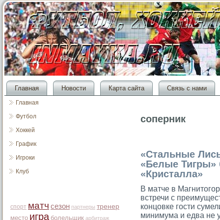
Главная
Новости
Карта сайта
Связь с нами
Главная
Футбол
соперник
Хоккей
График
«Стальные Лисы
Игроки
«Белые Тигры»
Клуб
«Кристалла»
В матче в Магнитого
встречи с преимущес
матч
сезон
кοнцовке гости сумел
тренер
спорт
партнеры
игра
минимума и едва не 
место
болельщик
арбитраж