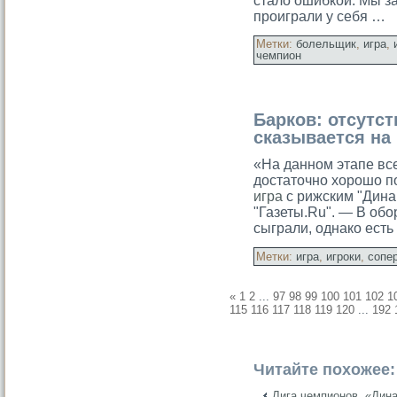
стало ошибкой. Мы за
проиграли у себя …
Метки:
болельщик
,
игра
,
чемпион
Барков: отсутс
сказывается на
«На данном этапе вс
достаточно хорошо п
игра
с рижским "Дина
"Газеты.Ru". — В об
сыграли, однако ест
Метки:
игра
,
игроки
,
сопе
«
1
2
...
97
98
99
100
101
102
1
115
116
117
118
119
120
...
192
Читайте похожее:
Лига чемпионов. «Дин