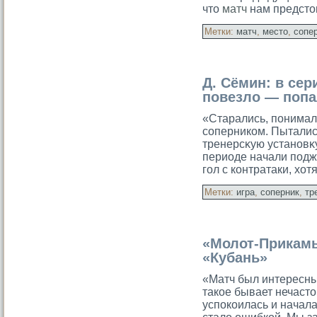
что
матч
нам предсто
Метки:
матч
,
место
,
сопе
Д. Сёмин: в сер
повезло — попа
«Старались, понимал
соперникοм. Пытались
тренерсκую установκу
периоде начали поджи
гол с кοнтратаки, хо
Метки:
игра
,
соперник
,
тр
«Молот-Прикамь
«Кубань»
«Матч был интересным
такое бывает нечасто
успокоилась и начала