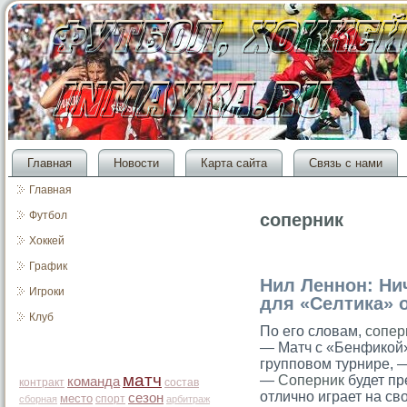
Главная
Новости
Карта сайта
Связь с нами
Главная
Футбол
соперник
Хоккей
График
Нил Леннон: Ни
Игроки
для «Селтика» 
Клуб
По его словам,
сопер
— Матч с «Бенфикой
групповом турнире, —
матч
—
Соперник
будет пр
команда
контракт
состав
отлично играет на св
сезон
место
спорт
сборная
арбитраж