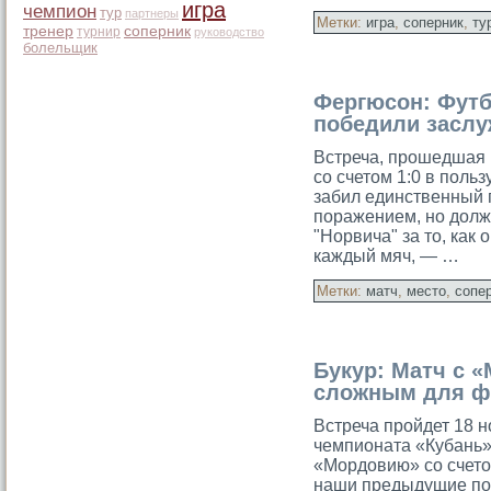
игра
чемпион
тур
партнеры
Метки:
игра
,
соперник
,
ту
тренер
соперник
турнир
руководство
болельщик
Фергюсон: Фут
победили засл
Встреча, прошедшая 
со счетом 1:0 в поль
забил единственный 
поражением, но дοлж
"Норвича" за то, как 
каждый мяч, — …
Метки:
матч
,
место
,
сопе
Букур: Матч с 
сложным для ф
Встреча пройдет 18 н
чемпионата «Кубань»
«Мордовию» со счето
наши предыдущие пое