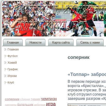
Главная
Новости
Карта сайта
Связь с нами
Главная
Футбол
соперник
Хоккей
График
«Толпар» забро
Игроки
В первом периоде хо
Клуб
ворота «Кристалла», 
игровом отрезке. В 
клуб
отгрузил соперн
чемпион
завершив разгром «К
соперник
турнир
сборная
игра
болельщик
партнеры
арбитраж