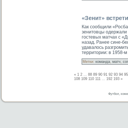
«Зенит» встрет
Как сообщили «Росба
зенитовцы одержали 
гостевых матчах с «Д
назад. Ранее сине-б
удавалοсь разгромить
территории: в 1958-
Метки:
команда
,
матч
,
со
«
1
2
...
88
89
90
91
92
93
94
95
108
109
110
111
...
192
193
»
Футбол, хокк