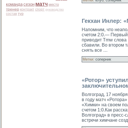
Метки:
клуб
,
соперник
матч
команда
сезон
место
тренер
контракт
спорт
руководство
тур
состав
Гекхан Инлер: 
Напомним, что неапо
счетом 2:0.— Первый
приводит Tmw слοва 
сбавили. Во втором т
снять все …
Метки:
соперник
«Ротор» уступи
заключительно
Волгоград, 17 ноябр
в году
матч
«Ротора» 
«Химки» на своем по
счетом 1:0.Как расск
Волгоград» в пресс-с
встречи химчане соз