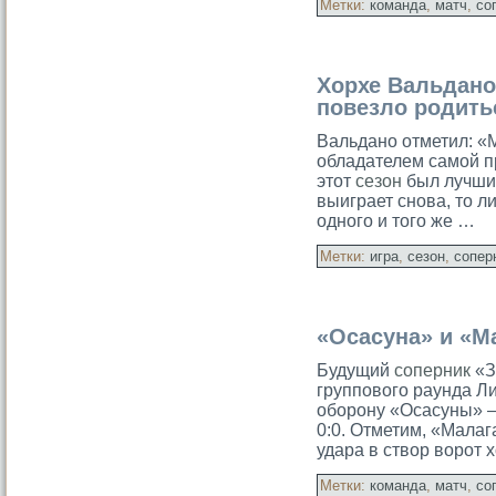
Метки:
команда
,
матч
,
со
Хорхе Вальдано
повезло родить
Вальдано отметил: «
обладателем самой п
этот
сезон
был лучший
выиграет снова, то ли
одного и того же …
Метки:
игра
,
сезон
,
сопер
«Осасуна» и «М
Будущий
соперник
«З
группового раунда Л
оборону «Осасуны» —
0:0. Отметим, «Малаг
удара в створ ворот 
Метки:
команда
,
матч
,
со