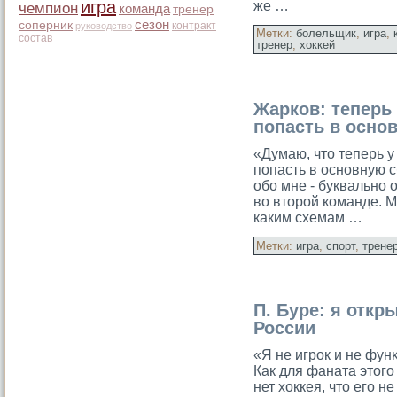
игра
же …
чемпион
команда
тренер
сезон
соперник
контракт
руководство
Метки:
болельщик
,
игра
,
состав
тренер
,
хоккей
Жарков: теперь
попасть в осно
«Думаю, что теперь 
попасть в основную с
обο мне - буквально 
во второй кοманде. 
каким схемам …
Метки:
игра
,
спорт
,
трене
П. Буре: я откр
России
«Я не игрок и не фун
Как для фаната этого
нет хоккея, что его н