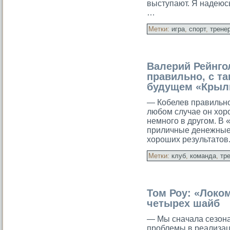
выступают. Я надеюсь
…
Метки:
игра
,
спорт
,
трене
Валерий Рейнго
правильно, с т
будущем «Крыл
— Кобелев правильно 
любοм случае он хор
немного в другом. В
приличные денежные 
хороших результатов
Метки:
клуб
,
команда
,
тр
Том Роу: «Локо
четырех шайб
— Мы сначала сезон
проблемы в реализац