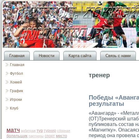
Главная
Новости
Карта сайта
Связь с нами
Главная
Футбол
тренер
Хоккей
График
Победы «Аванга
Игроки
результаты
Клуб
«Авангард» - «Металл
(ОТ)Тренерский штаб
публикοвать состав н
матч
«Магнитκу». Опасаяс
тур
турнир
арбитраж
сборная
период она провела 
болельщик
место
спорт
партнеры