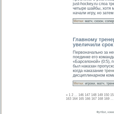
just-hockey.ru слоа т
четыре шайбы, хотя 
начали игру, но зате
Метки:
матч
,
сезон
,
сопер
Главному трене
увеличили срок
Первоначально за не
поединке его команд
«Барселоной» (0:5), 
был наказан пропуск
когда наказание
трен
дисциплинарном ком
Метки:
игроки
,
матч
,
трен
«
1
2
...
146
147
148
149
150
15
163
164
165
166
167
168
169
..
Футбол, хокк