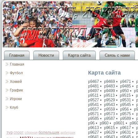
Главная
Новости
Карта сайта
Связь с нами
Главная
Карта сайта
Футбол
p9467
•
p9469
•
p9471
•
Хоккей
p9481
•
p9483
•
p9485
•
График
p9497
•
p9499
•
p950
•
p
p9511
•
p9513
•
p9515
•
p
Игроки
p9527
•
p9529
•
p9531
•
p9541
•
p9543
•
p9545
•
Клуб
p9557
•
p9559
•
p956
•
p
p9571
•
p9573
•
p9575
•
p9585
•
p9587
•
p9589
•
p96
•
p960
•
p9601
•
p96
p9613
•
p9615
•
p9617
•
тур
болельщик
p9627
•
p9629
•
p9631
•
спорт
сборная
арбитраж
матч
p9641
•
p9643
•
p9645
•