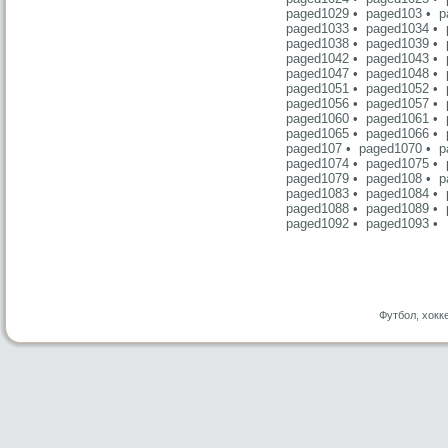
paged1029
•
paged103
•
p
paged1033
•
paged1034
•
paged1038
•
paged1039
•
paged1042
•
paged1043
•
paged1047
•
paged1048
•
paged1051
•
paged1052
•
paged1056
•
paged1057
•
paged1060
•
paged1061
•
paged1065
•
paged1066
•
paged107
•
paged1070
•
p
paged1074
•
paged1075
•
paged1079
•
paged108
•
p
paged1083
•
paged1084
•
paged1088
•
paged1089
•
paged1092
•
paged1093
•
Футбол, хокк