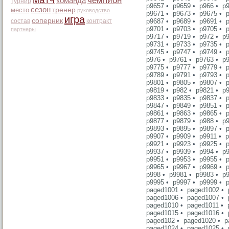
чемпион
команда
турнир
p9657
•
p9659
•
p966
•
p
сезон
место
тренер
руководство
p9671
•
p9673
•
p9675
•
игра
соперник
состав
контракт
p9687
•
p9689
•
p9691
•
p9701
•
p9703
•
p9705
•
партнеры
p9717
•
p9719
•
p972
•
p
p9731
•
p9733
•
p9735
•
p9745
•
p9747
•
p9749
•
p976
•
p9761
•
p9763
•
p
p9775
•
p9777
•
p9779
•
p9789
•
p9791
•
p9793
•
p9801
•
p9805
•
p9807
•
p9819
•
p982
•
p9821
•
p
p9833
•
p9835
•
p9837
•
p9847
•
p9849
•
p9851
•
p9861
•
p9863
•
p9865
•
p9877
•
p9879
•
p988
•
p
p9893
•
p9895
•
p9897
•
p9907
•
p9909
•
p9911
•
p
p9921
•
p9923
•
p9925
•
p9937
•
p9939
•
p994
•
p
p9951
•
p9953
•
p9955
•
p9965
•
p9967
•
p9969
•
p998
•
p9981
•
p9983
•
p
p9995
•
p9997
•
p9999
•
paged1001
•
paged1002
•
paged1006
•
paged1007
•
paged1010
•
paged1011
•
paged1015
•
paged1016
•
paged102
•
paged1020
•
p
paged1024
•
paged1025
•