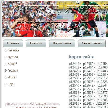
Главная
Новости
Карта сайта
Связь с нами
Главная
Карта сайта
Футбол
p12442
•
p12452
•
p12454
Хоккей
p12462
•
p12464
•
p12466
График
p12476
•
p12478
•
p1248
p12496
•
p12498
•
p1250
Игроки
p12508
•
p12510
•
p12512
p12520
•
p12523
•
p12526
Клуб
p12540
•
p12542
•
p12544
p12553
•
p12556
•
p1256
p12574
•
p12576
•
p12577
p12586
•
p12588
•
p12596
p12604
•
p12606
•
p12608
тур
болельщик
p12618
•
p1262
•
p12620
спорт
сборная
арбитраж
матч
p12630
•
p12632
•
p12636