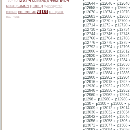
чемпион
команда
турнир
p12644
•
p12646
•
p12648
сезон
место
тренер
руководство
p12658
•
p1266
•
p12660
игра
соперник
состав
контракт
p12670
•
p12674
•
p12676
p12683
•
p12686
•
p12688
партнеры
p12698
•
p1270
•
p12700
p12714
•
p1272
•
p12720
p12730
•
p12732
•
p12734
p12744
•
p12746
•
p12748
p12760
•
p12764
•
p12766
p12776
•
p12778
•
p1278
p12792
•
p12794
•
p12796
p12806
•
p12810
•
p12812
p12820
•
p12822
•
p12824
p12836
•
p12838
•
p1284
p12852
•
p12854
•
p12858
p12866
•
p12868
•
p12870
p12882
•
p12884
•
p12886
p12900
•
p12902
•
p12904
p12916
•
p12918
•
p1292
p12930
•
p12932
•
p12936
p12948
•
p12950
•
p12952
p12960
•
p12962
•
p12964
p1298
•
p12980
•
p12986
p130
•
p1300
•
p13000
•
p13009
•
p13012
•
p13014
p13030
•
p13032
•
p13034
p13042
•
p13044
•
p13046
p13056
•
p13058
•
p1306
p13072
•
p13077
•
p1308
p13092
•
p13094
•
p13096