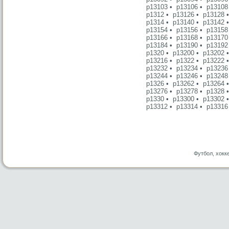
p13103
•
p13106
•
p13108
p1312
•
p13126
•
p13128
p1314
•
p13140
•
p13142
p13154
•
p13156
•
p13158
p13166
•
p13168
•
p13170
p13184
•
p13190
•
p13192
p1320
•
p13200
•
p13202
p13216
•
p1322
•
p13222
p13232
•
p13234
•
p13236
p13244
•
p13246
•
p13248
p1326
•
p13262
•
p13264
p13276
•
p13278
•
p1328
p1330
•
p13300
•
p13302
p13312
•
p13314
•
p13316
Футбол, хокк