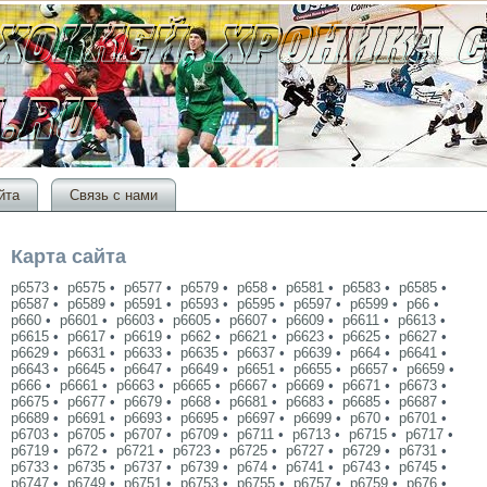
йта
Связь с нами
Карта сайта
p6573
•
p6575
•
p6577
•
p6579
•
p658
•
p6581
•
p6583
•
p6585
•
p6587
•
p6589
•
p6591
•
p6593
•
p6595
•
p6597
•
p6599
•
p66
•
p660
•
p6601
•
p6603
•
p6605
•
p6607
•
p6609
•
p6611
•
p6613
•
p6615
•
p6617
•
p6619
•
p662
•
p6621
•
p6623
•
p6625
•
p6627
•
p6629
•
p6631
•
p6633
•
p6635
•
p6637
•
p6639
•
p664
•
p6641
•
p6643
•
p6645
•
p6647
•
p6649
•
p6651
•
p6655
•
p6657
•
p6659
•
p666
•
p6661
•
p6663
•
p6665
•
p6667
•
p6669
•
p6671
•
p6673
•
p6675
•
p6677
•
p6679
•
p668
•
p6681
•
p6683
•
p6685
•
p6687
•
p6689
•
p6691
•
p6693
•
p6695
•
p6697
•
p6699
•
p670
•
p6701
•
p6703
•
p6705
•
p6707
•
p6709
•
p6711
•
p6713
•
p6715
•
p6717
•
p6719
•
p672
•
p6721
•
p6723
•
p6725
•
p6727
•
p6729
•
p6731
•
p6733
•
p6735
•
p6737
•
p6739
•
p674
•
p6741
•
p6743
•
p6745
•
p6747
•
p6749
•
p6751
•
p6753
•
p6755
•
p6757
•
p6759
•
p676
•