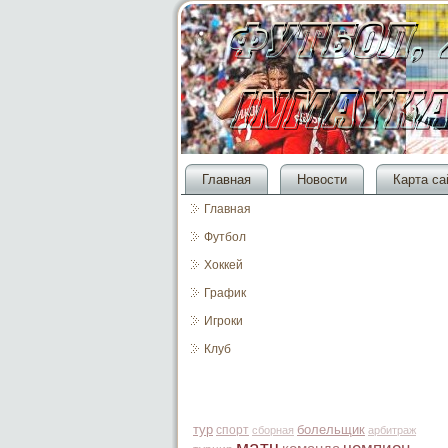
Главная
Новости
Карта са
Главная
Футбол
Хоккей
График
Игроки
Клуб
тур
болельщик
спорт
сборная
арбитраж
матч