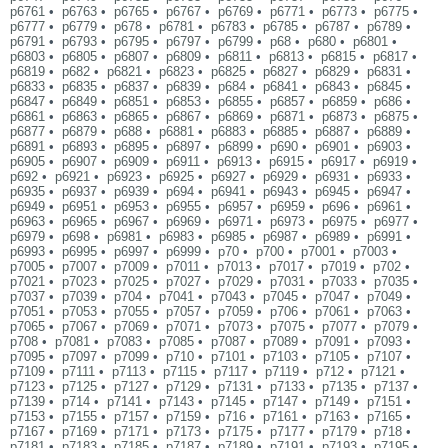
p6761
•
p6763
•
p6765
•
p6767
•
p6769
•
p6771
•
p6773
•
p6775
•
p6777
•
p6779
•
p678
•
p6781
•
p6783
•
p6785
•
p6787
•
p6789
•
p6791
•
p6793
•
p6795
•
p6797
•
p6799
•
p68
•
p680
•
p6801
•
p6803
•
p6805
•
p6807
•
p6809
•
p6811
•
p6813
•
p6815
•
p6817
•
p6819
•
p682
•
p6821
•
p6823
•
p6825
•
p6827
•
p6829
•
p6831
•
p6833
•
p6835
•
p6837
•
p6839
•
p684
•
p6841
•
p6843
•
p6845
•
p6847
•
p6849
•
p6851
•
p6853
•
p6855
•
p6857
•
p6859
•
p686
•
p6861
•
p6863
•
p6865
•
p6867
•
p6869
•
p6871
•
p6873
•
p6875
•
p6877
•
p6879
•
p688
•
p6881
•
p6883
•
p6885
•
p6887
•
p6889
•
p6891
•
p6893
•
p6895
•
p6897
•
p6899
•
p690
•
p6901
•
p6903
•
p6905
•
p6907
•
p6909
•
p6911
•
p6913
•
p6915
•
p6917
•
p6919
•
p692
•
p6921
•
p6923
•
p6925
•
p6927
•
p6929
•
p6931
•
p6933
•
p6935
•
p6937
•
p6939
•
p694
•
p6941
•
p6943
•
p6945
•
p6947
•
p6949
•
p6951
•
p6953
•
p6955
•
p6957
•
p6959
•
p696
•
p6961
•
p6963
•
p6965
•
p6967
•
p6969
•
p6971
•
p6973
•
p6975
•
p6977
•
p6979
•
p698
•
p6981
•
p6983
•
p6985
•
p6987
•
p6989
•
p6991
•
p6993
•
p6995
•
p6997
•
p6999
•
p70
•
p700
•
p7001
•
p7003
•
p7005
•
p7007
•
p7009
•
p7011
•
p7013
•
p7017
•
p7019
•
p702
•
p7021
•
p7023
•
p7025
•
p7027
•
p7029
•
p7031
•
p7033
•
p7035
•
p7037
•
p7039
•
p704
•
p7041
•
p7043
•
p7045
•
p7047
•
p7049
•
p7051
•
p7053
•
p7055
•
p7057
•
p7059
•
p706
•
p7061
•
p7063
•
p7065
•
p7067
•
p7069
•
p7071
•
p7073
•
p7075
•
p7077
•
p7079
•
p708
•
p7081
•
p7083
•
p7085
•
p7087
•
p7089
•
p7091
•
p7093
•
p7095
•
p7097
•
p7099
•
p710
•
p7101
•
p7103
•
p7105
•
p7107
•
p7109
•
p7111
•
p7113
•
p7115
•
p7117
•
p7119
•
p712
•
p7121
•
p7123
•
p7125
•
p7127
•
p7129
•
p7131
•
p7133
•
p7135
•
p7137
•
p7139
•
p714
•
p7141
•
p7143
•
p7145
•
p7147
•
p7149
•
p7151
•
p7153
•
p7155
•
p7157
•
p7159
•
p716
•
p7161
•
p7163
•
p7165
•
p7167
•
p7169
•
p7171
•
p7173
•
p7175
•
p7177
•
p7179
•
p718
•
p7181
•
p7183
•
p7185
•
p7187
•
p7189
•
p7191
•
p7193
•
p7195
•