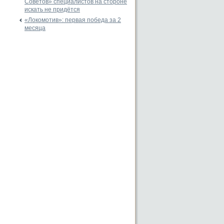
Советов» специалистов на стороне
искать не придётся
«Локомотив»: первая победа за 2
месяца