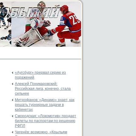
«Аугсбург» прервал серию из
поражений
Алексей Поникаровский:
Российская лига, конечно, стала
сильнее
Митрофанов: «Динамо» знает, как
решать турнирные задачи в
кабинетах
Смородская: «Локомотив» продает
билеты по паспортам по решению
РФПЛ
Чигенёв: возможно, «Крыльям