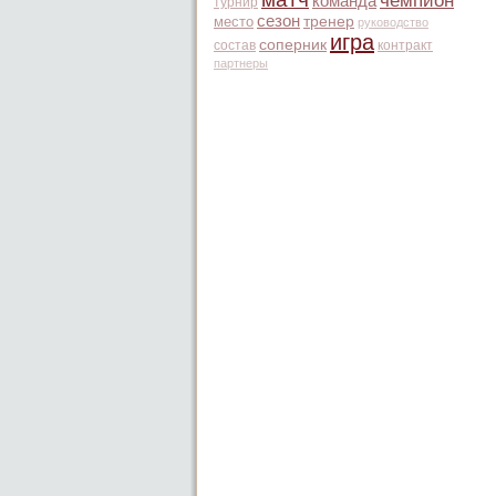
чемпион
команда
турнир
сезон
место
тренер
руководство
игра
соперник
состав
контракт
партнеры